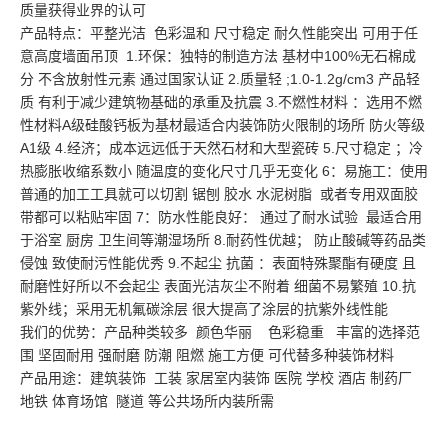
质量获得业界的认可
产品特点：平整光洁 色彩温和 尺寸稳定 耐久性能突出 可用于任
意高度墙面吊顶 1.环保：独特的制造方法 基材中100%无石棉成
分 不含放射性元素 通过国家认证 2.质量轻 ;1.0-1.2g/cm3 产品轻
质 有利于减少建筑物基础的承重及抗震 3.不燃性材料 ：选用不燃
性材料A级硅酸钙板为基材最适合内装饰防火限制的场所 防火等级
A1级 4.经济；成本远远低于天然石材和大型瓷砖 5.尺寸稳定 ；冷
热膨胀收缩系数小 随温度的变化尺寸几乎无变化 6：易施工：使用
普通的加工工具就可以切割 锯刨 胶水 水泥树脂 或者专用双面胶
带都可以粘贴牢固 7：防水性能良好： 通过了耐水试验 最适合用
于浴室 厨房 卫生间等潮湿场所 8.耐药性优越； 防止酸碱等药品类
侵蚀 致使耐污性能优秀 9.不起尘 抗菌 ：表面特殊聚酯有硬度 且
耐磨性好所以不会起尘 表面光洁灰尘不附着 细菌不易繁殖 10.抗
紫外线；采用无机氟碳涂层 很大提高了涂层的抗紫外线性能
我们的优势：产品种类较多 颜色华丽 色彩稳重 丰富的选择范
围 坚固耐用 强耐磨 防潮 阻燃 施工方便 可代替多种装饰材料
产品用途：建筑装饰 工装 家居室内装饰 医院 学校 酒店 制药厂
地铁 体育场馆 隧道 等公共场所内装所需