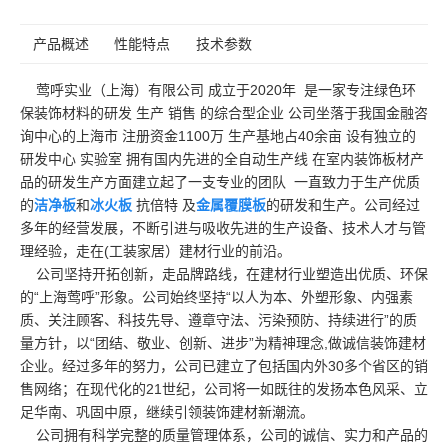
产品概述
性能特点
技术参数
莺呼实业（上海）有限公司 成立于2020年 是一家专注绿色环
保装饰材料的研发 生产 销售 的综合型企业 公司坐落于我国金融咨
询中心的上海市 注册资金1100万 生产基地占40余亩 设有独立的
研发中心 实验室 拥有国内先进的全自动生产线 在室内装饰板材产
品的研发生产方面建立起了一支专业的团队 一直致力于生产优质
的
洁净板
和
冰火板
抗倍特 及
金属覆膜板
的研发和生产。公司经过
多年的经营发展，不断引进与吸收先进的生产设备、技术人才与管
理经验，走在(工装家居）建材行业的前沿。
公司坚持开拓创新，走品牌路线，在建材行业塑造出优质、环保
的“上海莺呼”形象。公司始终坚持“以人为本、外塑形象、内强素
质、关注顾客、科技先导、遵章守法、污染预防、持续进行”的质
量方针，以“团结、敬业、创新、进步”为精神理念,做诚信装饰建材
企业。经过多年的努力，公司已建立了包括国内外30多个省区的销
售网络；在现代化的21世纪，公司将一如既往的发扬本色风采、立
足华南、巩固中原，继续引领装饰建材新潮流。
公司拥有科学完整的质量管理体系，公司的诚信、实力和产品的