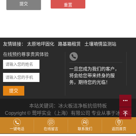
友情链接：
太原地坪固化
路基箱租赁
土壤墒情监测站
在线预约尊享贵宾体验
一旦您成为我们的客户，
将会给您带来终身的服
务，期待您的光临！
提交
本站关键词：
冰火板
洁净板
抗倍特板
Copyright © 莺呼实业（上海）有限公司 专业从事于
冰火板
,
洁净板
,
抗倍特板
, 欢迎来电咨询!
沪ICP备20014743号-1
技
术支持：
企搜宝
一键电话
在线留言
联系我们
返回首页